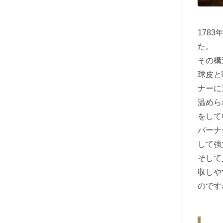
1783
た。
その構
球皮と
ナーに
温めら
をして
バーナ
して強
そして
収しや
のです