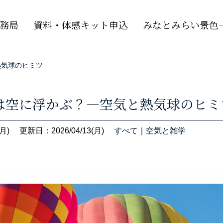
務局
資料・体感キット申込
みなとみらい景色一
熱気球のヒミツ
は空に浮かぶ？―空気と熱気球のヒミ
月)
更新日：2026/04/13(月)
すべて
｜
空気と雑学