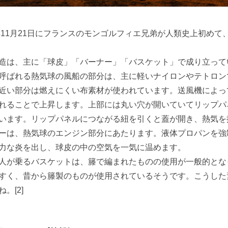
年
11
月
21
日にフランスのモンゴルフィエ兄弟が人類史上初めて
造は、主に「球皮」「バーナー」「バスケット」で成り立って
呼ばれる熱気球の風船の部分は、主に軽いナイロンやテトロン
近い部分は燃えにくい布素材が使われています。送風機によっ
れることで上昇します。上部には丸い穴が開いていてリップパ
います。リップパネルにつながる紐を引くと蓋が開き、熱気を
ーは、熱気球のエンジン部分にあたります。液体プロパンを強
力な炎を出し、球皮の中の空気を一気に温めます。
人が乗るバスケットは、籐で編まれたものの使用が一般的とな
すく、昔から籐製のものが使用されているそうです。こうした
ね。
[2]