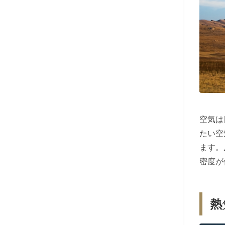
空気は
たい空
ます。
密度が
熱