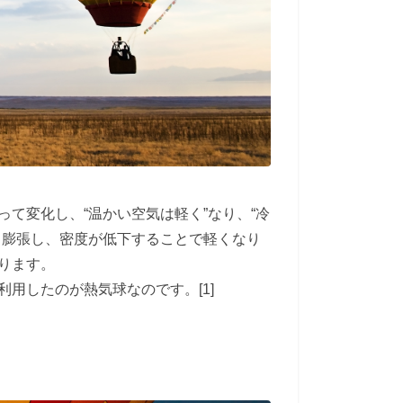
って変化し、
“
温かい空気は軽く
”
なり、
“
冷
と膨張し、密度が低下することで軽くなり
ります。
利用したのが熱気球なのです。
[1]