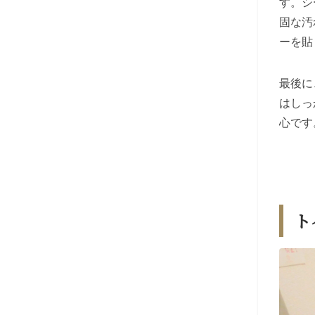
す。シ
固な汚
ーを貼
最後に
はしっ
心です
ト