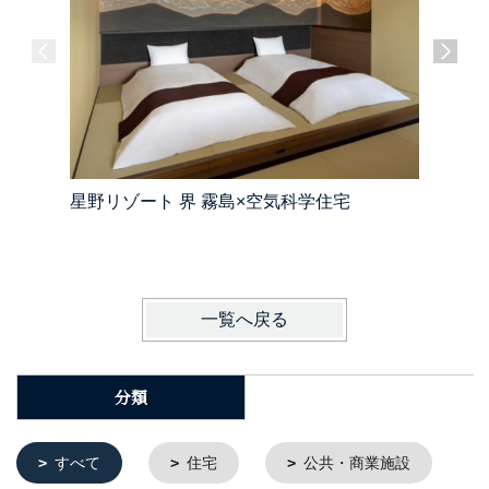
星野リゾート 界 霧島×空気科学住宅
公共・商
一覧へ戻る
分類
すべて
住宅
公共・商業施設