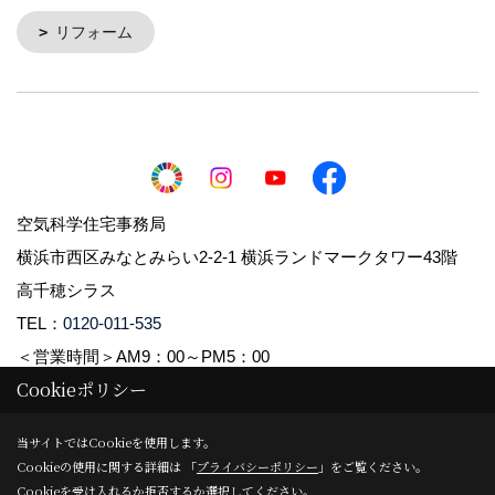
リフォーム
空気科学住宅事務局
横浜市西区みなとみらい2-2-1 横浜ランドマークタワー43階
高千穂シラス
TEL：
0120-011-535
＜営業時間＞AM9：00～PM5：00
Cookieポリシー
Copyright (c) 2021 Takachiho Shirasu Corp. All Rights Reserved.
当サイトではCookieを使用します。
Cookieの使用に関する詳細は 「
プライバシーポリシー
」をご覧ください。
Produced by
ゴデスクリエイト
Cookieを受け入れるか拒否するか選択してください。