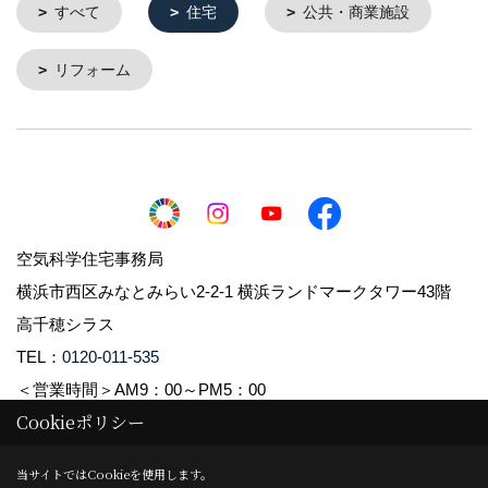
すべて
住宅
公共・商業施設
リフォーム
空気科学住宅事務局
横浜市西区みなとみらい2-2-1 横浜ランドマークタワー43階
高千穂シラス
TEL：
0120-011-535
＜営業時間＞AM9：00～PM5：00
Cookieポリシー
Copyright (c) 2021 Takachiho Shirasu Corp. All Rights Reserved.
当サイトではCookieを使用します。