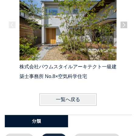
株式会社バウムスタイルアーキテクト一級建
株式会社
築士事務所 No.8×空気科学住宅
一覧へ戻る
分類