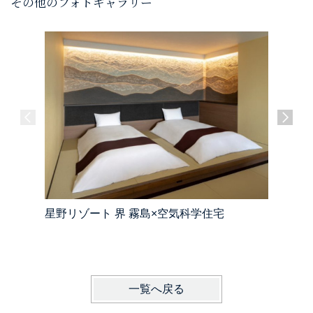
その他のフォトギャラリー
星野リゾート 界 霧島×空気科学住宅
公共・商
一覧へ戻る