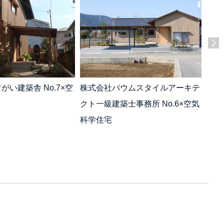
がい建築舎 No.7×空
株式会社バウムスタイルアーキテ
株式
クト一級建築士事務所 No.6×空気
気科
科学住宅