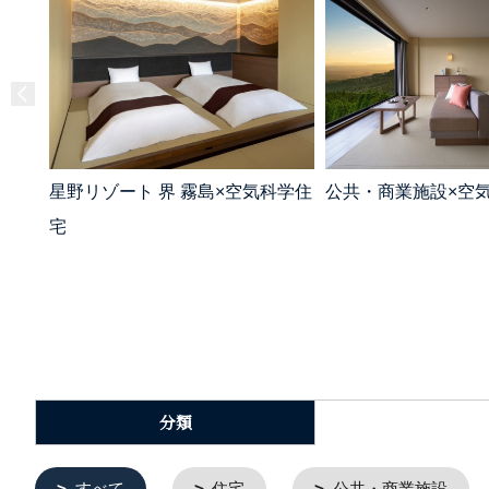
星野リゾート 界 霧島×空気科学住
公共・商業施設×空
宅
分類
すべて
住宅
公共・商業施設