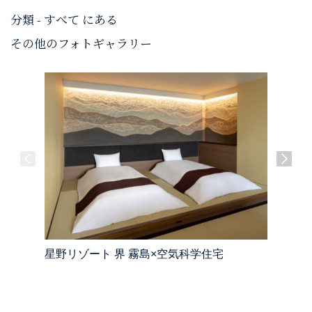
分類 - すべて にある
その他のフォトギャラリー
星野リゾート 界 霧島×空気科学住宅
公共・商