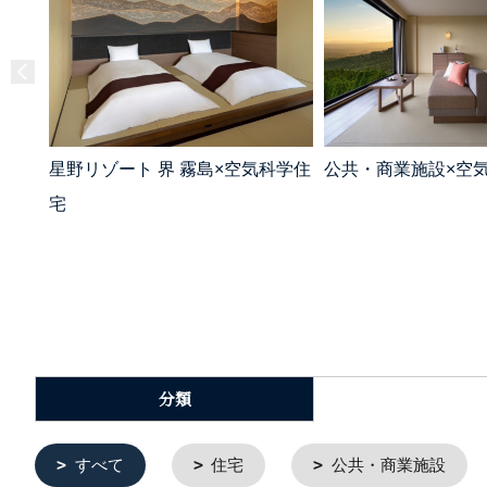
星野リゾート 界 霧島×空気科学住
公共・商業施設×空
宅
分類
すべて
住宅
公共・商業施設