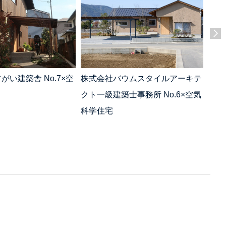
がい建築舎 No.7×空
株式会社バウムスタイルアーキテ
株式
クト一級建築士事務所 No.6×空気
気科
科学住宅