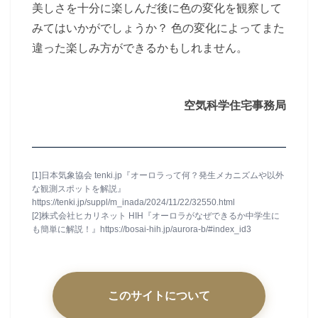
美しさを十分に楽しんだ後に色の変化を観察して
みてはいかがでしょうか？ 色の変化によってまた
違った楽しみ方ができるかもしれません。
空気科学住宅事務局
[1]
日本気象協会
tenki.jp
『オーロラって何？発生メカニズムや以外
な観測スポットを解説』
https://tenki.jp/suppl/m_inada/2024/11/22/32550.html
[2]
株式会社ヒカリネット
HIH
『オーロラがなぜできるか中学生に
も簡単に解説！』
https://bosai-hih.jp/aurora-b/#index_id3
このサイトについて