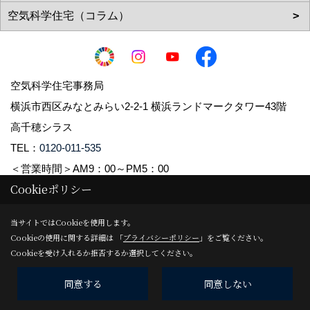
空気科学住宅事務局
横浜市西区みなとみらい2-2-1 横浜ランドマークタワー43階
高千穂シラス
TEL：
0120-011-535
＜営業時間＞AM9：00～PM5：00
Cookieポリシー
Copyright (c) 2021 Takachiho Shirasu Corp. All Rights Reserved.
当サイトではCookieを使用します。
Cookieの使用に関する詳細は 「
プライバシーポリシー
」をご覧ください。
Produced by
ゴデスクリエイト
Cookieを受け入れるか拒否するか選択してください。
同意する
同意しない