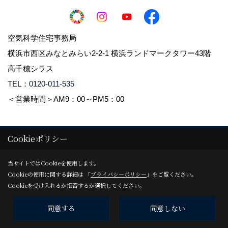
空気科学住宅事務局
横浜市西区みなとみらい2-2-1 横浜ランドマークタワー43階
高千穂シラス
TEL：
0120-011-535
＜営業時間＞AM9：00～PM5：00
Cookieポリシー
Copyright (c) 2021 Takachiho Shirasu Corp. All Rights Reserved.
Produced by
ゴデスクリエイト
当サイトではCookieを使用します。
Cookieの使用に関する詳細は 「
プライバシーポリシー
」をご覧ください。
Cookieを受け入れるか拒否するか選択してください。
同意する
同意しない