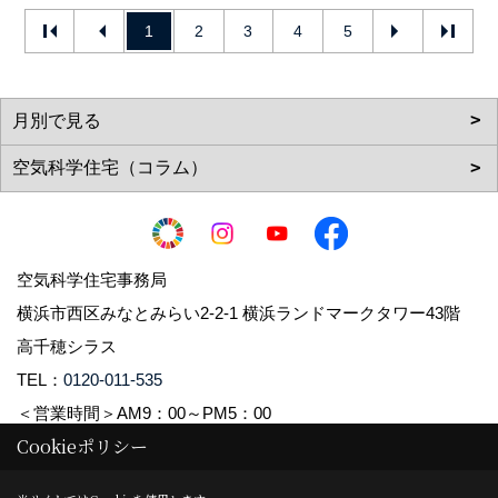
1
2
3
4
5
空気科学住宅事務局
横浜市西区みなとみらい2-2-1 横浜ランドマークタワー43階
高千穂シラス
TEL：
0120-011-535
＜営業時間＞AM9：00～PM5：00
Cookieポリシー
Copyright (c) 2021 Takachiho Shirasu Corp. All Rights Reserved.