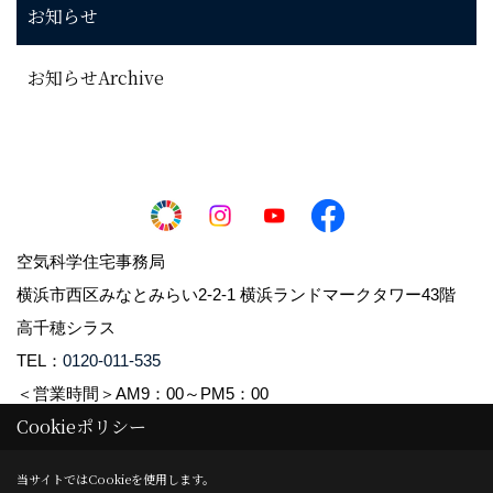
お知らせ
お知らせArchive
空気科学住宅事務局
横浜市西区みなとみらい2-2-1 横浜ランドマークタワー43階
高千穂シラス
TEL：
0120-011-535
＜営業時間＞AM9：00～PM5：00
Cookieポリシー
Copyright (c) 2021 Takachiho Shirasu Corp. All Rights Reserved.
当サイトではCookieを使用します。