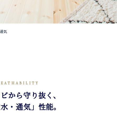
通気
REATHABILITY
カビから守り抜く、
防水・通気」性能。