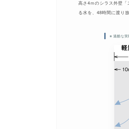
高さ4ｍのシラス外壁「
る水を、48時間に渡り
■ 過酷な