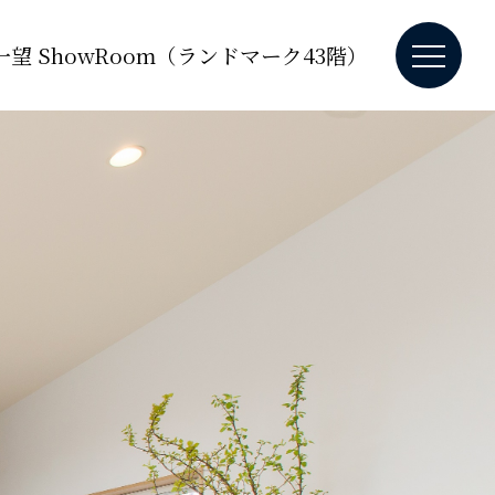
望 ShowRoom（ランドマーク43階）