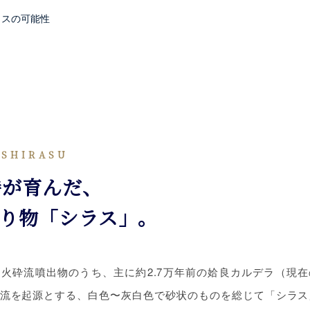
ラスの可能性
 SHIRASU
時が育んだ、
り物「シラス」。
火砕流噴出物のうち、主に約2.7万年前の姶良カルデラ（現
流を起源とする、白色〜灰白色で砂状のものを総じて「シラス