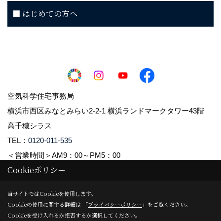
■ はじめての方へ
空気科学住宅事務局
横浜市西区みなとみらい2-2-1 横浜ランドマークタワー43階
高千穂シラス
TEL：
0120-011-535
＜営業時間＞AM9：00～PM5：00
Cookieポリシー
Copyright (c) 2021 Takachiho Shirasu Corp. All Rights Reserved.
当サイトではCookieを使用します。
Cookieの使用に関する詳細は 「
プライバシーポリシー
」をご覧ください。
Produced by
ゴデスクリエイト
Cookieを受け入れるか拒否するか選択してください。